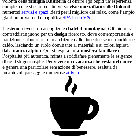
volontà della
famiglia Rudiferia
di offrire agli ospiti un’esperienza
completa che si esprime attraverso
viste mozzafiato sulle Dolomiti
,
numerosi
servizi e spazi
ideati per il migliore dei relax, come l’ampio
giardino privato e la magnifica
SPA Lêch Vërt
.
L’esterno rievoca un accogliente
chalet di montagna
. Gli interni si
contraddistinguono per un
design
ricercato, dove contemporaneità e
tradizione si fondono in un ambiente dalle linee decise ma morbido e
caldo, lasciando un ruolo dominante ai materiali e ai colori ispirati
dalla
natura alpina
. Qui si respira un’
atmosfera familiare
e
l’ospitalità più autentica, mirata a soddisfare pienamente le esigenze
di ogni singolo ospite. Per vivere una
vacanza che resta nel cuore
e genera una particolare sensazione di benessere, esaltata da
incantevoli paesaggi e numerose
attività
.