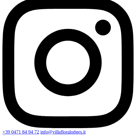
+39 0471 84 94 72
info@villafloralodges.it